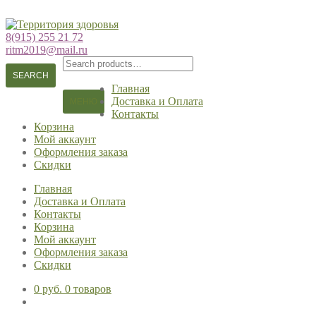
Перейти
Перейти
к
к
8(915) 255 21 72
навигации
содержимому
ritm2019@mail.ru
Search
for:
SEARCH
Главная
Доставка и Оплата
МЕНЮ
Контакты
Корзина
Мой аккаунт
Оформления заказа
Скидки
Главная
Доставка и Оплата
Контакты
Корзина
Мой аккаунт
Оформления заказа
Скидки
0 руб.
0 товаров