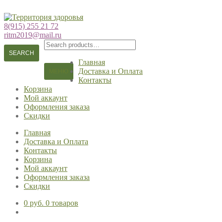
Перейти
Перейти
к
к
8(915) 255 21 72
навигации
содержимому
ritm2019@mail.ru
Search
for:
SEARCH
Главная
Доставка и Оплата
МЕНЮ
Контакты
Корзина
Мой аккаунт
Оформления заказа
Скидки
Главная
Доставка и Оплата
Контакты
Корзина
Мой аккаунт
Оформления заказа
Скидки
0 руб.
0 товаров