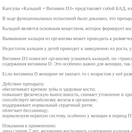
Капсулы «Кальций + Витамин D3» представляет собой БАД, из
В ходе функциональных испытаний было доказано, что препара
Кальций является основным веществом, которое формирует кос
Вымывание кальция из организма может приводить к размягче
Недостаток кальция у детей приводит к замедлению их роста,
Витамин D3 помогает организму усваивать кальций, он «трансп
содержания витамина D. Это особенно важно для женщин, так 
Если витамина D женщине не хватает, то с возрастом у неё раз
Действие препарата:
обеспечивает крепкие зубы и здоровые кости;
повышает физическую выносливость, снимает утомление и хро
способствует метаболизму железа в организме;
поддерживает нормальный сердечный ритм;
облегчает бессонницу;
нормализуем нервную систему, особенно у женщин в период 
Показания к применению:
лица старше 7 лет, желающие восполнить содержание кальция 