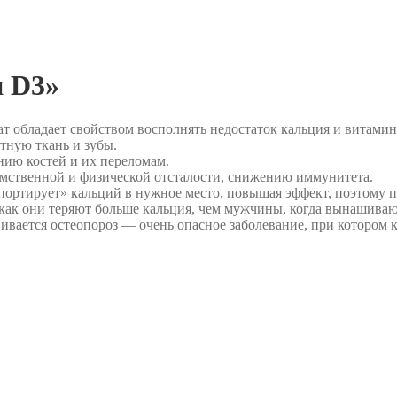
 D3»
т обладает свойством восполнять недостаток кальция и витамина
тную ткань и зубы.
нию костей и их переломам.
 умственной и физической отсталости, снижению иммунитета.
ортирует» кальций в нужное место, повышая эффект, поэтому пр
как они теряют больше кальция, чем мужчины, когда вынашивают
вивается остеопороз — очень опасное заболевание, при котором 