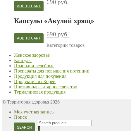
690
руб.
ADD TO CART
Капсулы «Акулий хрящ»
690
руб.
ADD TO CART
Категории товаров
Женское здоровье
Капсулы
Пластыри лечебные
Препараты для повышения потенции
Продукция для похудения
Продукция из Кореи
Противопаразитарное средство
Турмалиновая продукция
© Территория здоровья 2026
Моя учётная запись
Поиск
Search
for:
SEARCH
0