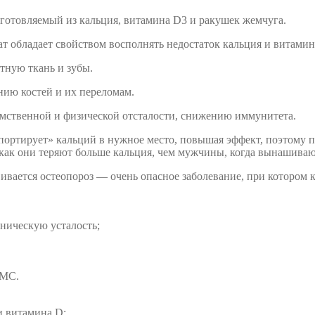
готовляемый из кальция, витамина D3 и ракушек жемчуга.
т обладает свойством восполнять недостаток кальция и витамина
тную ткань и зубы.
нию костей и их переломам.
 умственной и физической отсталости, снижению иммунитета.
ортирует» кальций в нужное место, повышая эффект, поэтому пр
как они теряют больше кальция, чем мужчины, когда вынашивают
вивается остеопороз — очень опасное заболевание, при котором 
ническую усталость;
ПМС.
и витамина D;