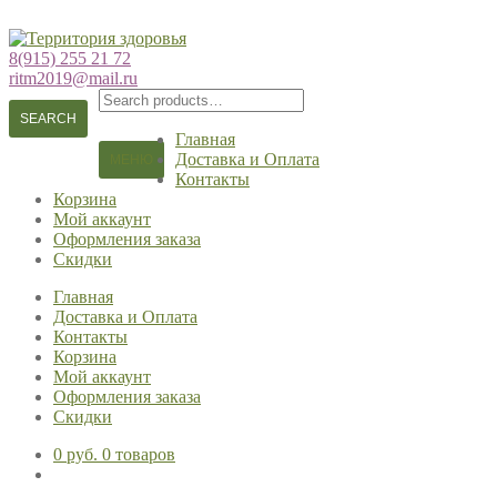
Перейти
Перейти
к
к
8(915) 255 21 72
навигации
содержимому
ritm2019@mail.ru
Search
for:
SEARCH
Главная
Доставка и Оплата
МЕНЮ
Контакты
Корзина
Мой аккаунт
Оформления заказа
Скидки
Главная
Доставка и Оплата
Контакты
Корзина
Мой аккаунт
Оформления заказа
Скидки
0 руб.
0 товаров