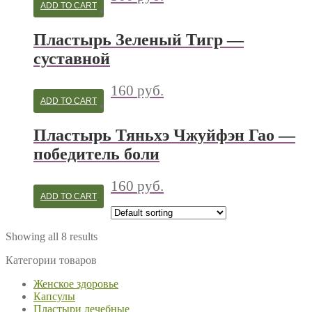
ADD TO CART
Пластырь Зеленый Тигр —
суставной
160
руб.
ADD TO CART
Пластырь Тяньхэ Чжуйфэн Гао —
победитель боли
160
руб.
ADD TO CART
Showing all 8 results
Категории товаров
Женское здоровье
Капсулы
Пластыри лечебные