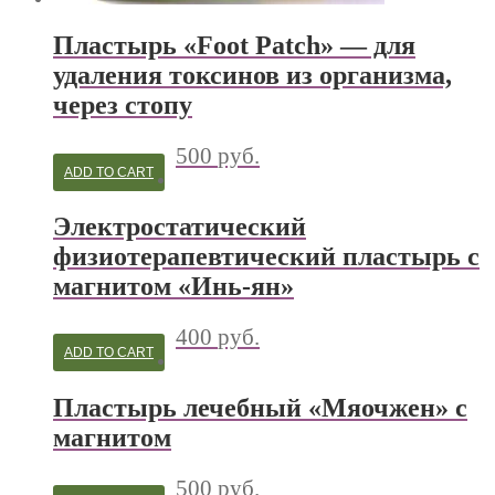
Пластырь «Foot Patch» — для
удаления токсинов из организма,
через стопу
500
руб.
ADD TO CART
Электростатический
физиотерапевтический пластырь с
магнитом «Инь-ян»
400
руб.
ADD TO CART
Пластырь лечебный «Мяочжен» с
магнитом
500
руб.