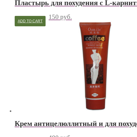
Пластырь для похудения с L-карни
150
руб.
ADD TO CART
Крем антицелюллитный и для похуде