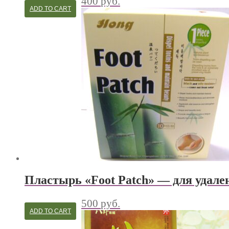
400
руб.
ADD TO CART
Пластырь «Foot Patch» — для удален
500
руб.
ADD TO CART