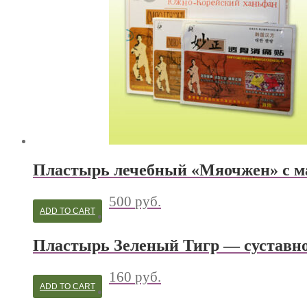
Пластырь лечебный «Мяочжен» с м
500
руб.
ADD TO CART
Пластырь Зеленый Тигр — суставн
160
руб.
ADD TO CART