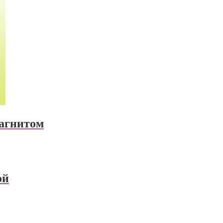
агнитом
ой