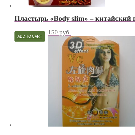
Пластырь «Body slim» – китайский 
150
руб.
ADD TO CART