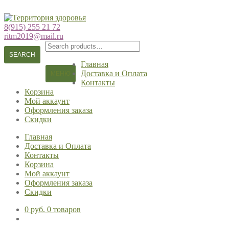
Перейти
Перейти
к
к
8(915) 255 21 72
навигации
содержимому
ritm2019@mail.ru
Search
for:
SEARCH
Главная
Доставка и Оплата
МЕНЮ
Контакты
Корзина
Мой аккаунт
Оформления заказа
Скидки
Главная
Доставка и Оплата
Контакты
Корзина
Мой аккаунт
Оформления заказа
Скидки
0 руб.
0 товаров