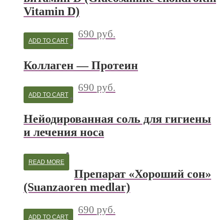
Vitamin D)
690
руб.
ADD TO CART
Коллаген — Протеин
690
руб.
ADD TO CART
Нейодированная соль для гигиены
и лечения носа
READ MORE
Препарат «Хороший сон»
(Suanzaoren medlar)
690
руб.
ADD TO CART