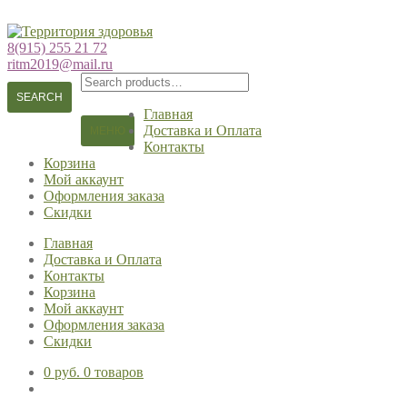
Перейти
Перейти
к
к
8(915) 255 21 72
навигации
содержимому
ritm2019@mail.ru
Search
for:
SEARCH
Главная
Доставка и Оплата
МЕНЮ
Контакты
Корзина
Мой аккаунт
Оформления заказа
Скидки
Главная
Доставка и Оплата
Контакты
Корзина
Мой аккаунт
Оформления заказа
Скидки
0 руб.
0 товаров