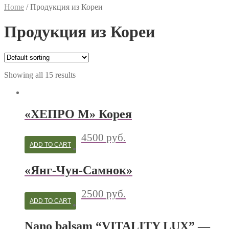
Home
/
Продукция из Кореи
Продукция из Кореи
Showing all 15 results
«ХЕПРО М» Корея
4500
руб.
ADD TO CART
«Янг-Чун-Самнок»
2500
руб.
ADD TO CART
Nano balsam “VITALITY LUX” —