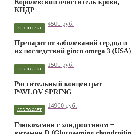
Королевский очиститель крови,
КНДР
4500
руб.
ADD TO CART
Препарат от заболеваний сердца и
их последствий ginco omega 3 (USA)
1500
руб.
ADD TO CART
Растительный концентрат
PAVLOV SPRING
14900
руб.
ADD TO CART
Глюкозамин с хондроитином +
витамин D (Glucosamine chondroitin