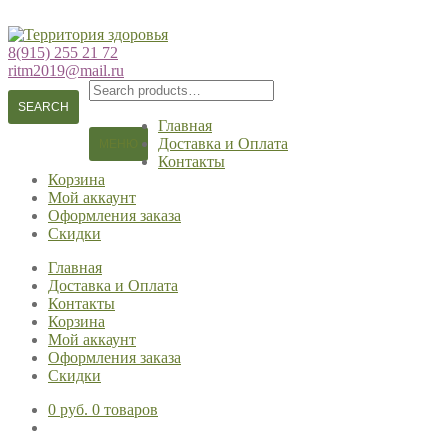
Перейти
Перейти
к
к
8(915) 255 21 72
навигации
содержимому
ritm2019@mail.ru
Search
for:
SEARCH
Главная
Доставка и Оплата
МЕНЮ
Контакты
Корзина
Мой аккаунт
Оформления заказа
Скидки
Главная
Доставка и Оплата
Контакты
Корзина
Мой аккаунт
Оформления заказа
Скидки
0 руб.
0 товаров