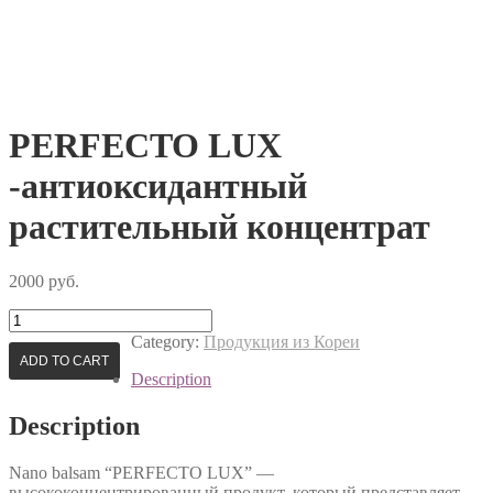
PERFECTO LUX
-антиоксидантный
растительный концентрат
2000
руб.
PERFECTO
LUX
Category:
Продукция из Кореи
-антиоксидантный
ADD TO CART
растительный
Description
концентрат
quantity
Description
Nano balsam “PERFECTO LUX” —
высококонцентрированный продукт, который представляет