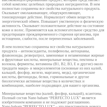
собой комплекс целебных природных ингредиентов. В нем
полностью сохранены все свойства натурального продукта.
Оказывает омолаживающее, общеукрепляющее,
тонизирующее действие. Нормализует обмен веществ и
энергетический обмен. Повышает умственную и физическую
активность. Оказывает положительное действие на состояние
кожи и волос. Применяется как вспомогательное средство для
предотвращен преждевременного старения организма, при
истощении, слабости, после перенесенных заболеваний.
В нем полностью сохранены все свойства натурального
продукта – антиоксиданты, полифенолы, антоцианы,
флавоноиды, резвератрол, заменимые и незаменимые жирные
и фруктовые кислоты, минеральные вещества, пектины и
волокна, ферменты, витамины (В1, В2, В3, Е и другие) около
тридцати макро- и микроэлементов (основные из них калий,
кальций, фосфор, железо, марганец, медь), органические
кислоты, фитонциды, белки, гормональные и другие
биологически активные вещества в количествах и
комбинациях, наиболее подходящих для нашего организма.
Минеральные вещества (калий, фосфор, кальций), ксантоны.
Полный состав Nano balsam “PERFECTO LUX” является
изобретением компании и не подлежит разглашению.
Nano balsam “PERFECTO LUX” – это представитель нового