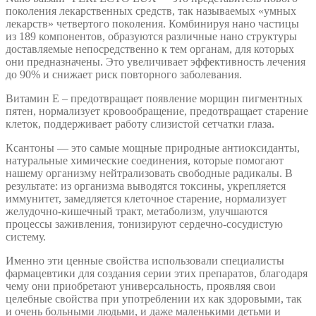
поколения лекарственных средств, так называемых «умных
лекарств» четвертого поколения. Комбинируя нано частицы
из 189 компонентов, образуются различные нано структуры
доставляемые непосредственно к тем органам, для которых
они предназначены. Это увеличивает эффективность лечения
до 90% и снижает риск повторного заболевания.
​Витамин Е – предотвращает появление морщин пигментных
пятен, нормализует кровообращение, предотвращает старение
клеток, поддерживает работу слизистой сетчатки глаза.
Ксантоны — это самые мощные природные антиоксиданты,
натуральные химические соединения, которые помогают
нашему организму нейтрализовать свободные радикалы. В
результате: из организма выводятся токсины, укрепляется
иммунитет, замедляется клеточное старение, нормализует
желудочно-кишечный тракт, метаболизм, улучшаются
процессы заживления, тонизируют сердечно-сосудистую
систему.
Именно эти ценные свойства использовали специалисты
фармацевтики для создания серии этих препаратов, благодаря
чему они приобретают универсальность, проявляя свои
целебные свойства при употреблении их как здоровыми, так
и очень больными людьми, и даже маленькими детьми и