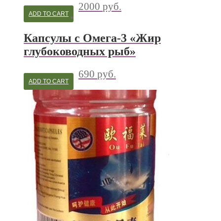
2000
руб.
ADD TO CART
Капсулы с Омега-3 «Жир
глубоководных рыб»
690
руб.
ADD TO CART