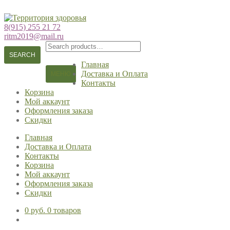
Перейти
Перейти
к
к
8(915) 255 21 72
навигации
содержимому
ritm2019@mail.ru
Search
for:
SEARCH
Главная
Доставка и Оплата
МЕНЮ
Контакты
Корзина
Мой аккаунт
Оформления заказа
Скидки
Главная
Доставка и Оплата
Контакты
Корзина
Мой аккаунт
Оформления заказа
Скидки
0 руб.
0 товаров