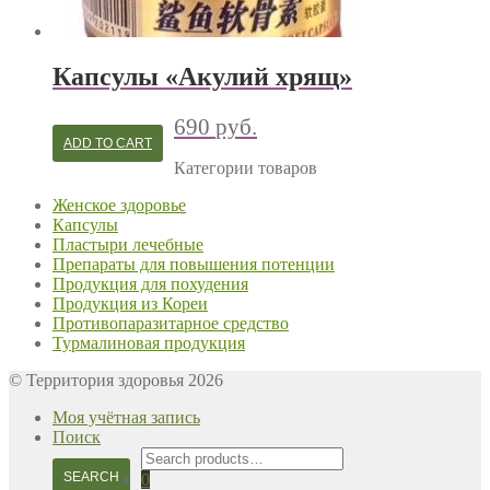
Капсулы «Акулий хрящ»
690
руб.
ADD TO CART
Категории товаров
Женское здоровье
Капсулы
Пластыри лечебные
Препараты для повышения потенции
Продукция для похудения
Продукция из Кореи
Противопаразитарное средство
Турмалиновая продукция
© Территория здоровья 2026
Моя учётная запись
Поиск
Search
for:
SEARCH
0