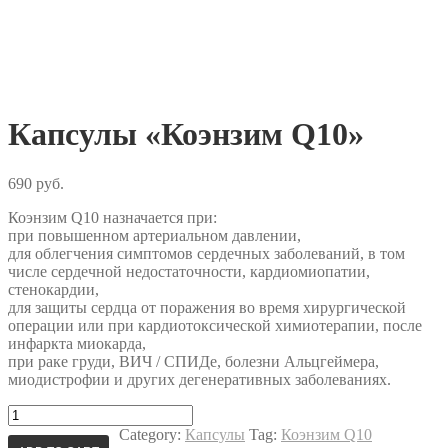
Капсулы «Коэнзим Q10»
690
руб.
Коэнзим Q10 назначается при:
при повышенном артериальном давлении,
для облегчения симптомов сердечных заболеваний, в том
числе сердечной недостаточности, кардиомиопатии,
стенокардии,
для защиты сердца от поражения во время хирургической
операции или при кардиотоксической химиотерапии, после
инфаркта миокарда,
при раке груди, ВИЧ / СПИДе, болезни Альцгеймера,
миодистрофии и других дегенеративных заболеваниях.
Капсулы
«Коэнзим
Category:
Капсулы
Tag:
Коэнзим Q10