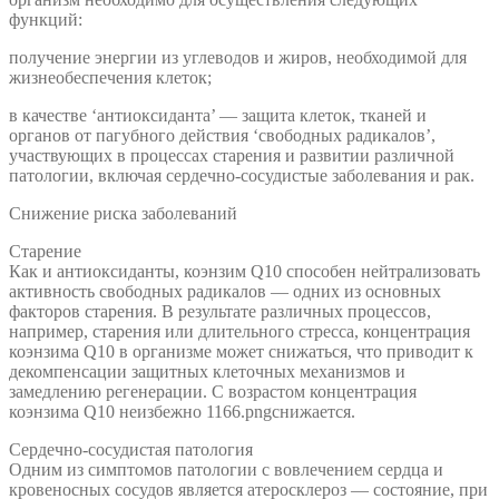
функций:
получение энергии из углеводов и жиров, необходимой для
жизнеобеспечения клеток;
в качестве ‘антиоксиданта’ — защита клеток, тканей и
органов от пагубного действия ‘свободных радикалов’,
участвующих в процессах старения и развитии различной
патологии, включая сердечно-сосудистые заболевания и рак.
Снижение риска заболеваний
Старение
Как и антиоксиданты, коэнзим Q10 способен нейтрализовать
активность свободных радикалов — одних из основных
факторов старения. В результате различных процессов,
например, старения или длительного стресса, концентрация
коэнзима Q10 в организме может снижаться, что приводит к
декомпенсации защитных клеточных механизмов и
замедлению регенерации. С возрастом концентрация
коэнзима Q10 неизбежно 1166.pngснижается.
Сердечно-сосудистая патология
Одним из симптомов патологии с вовлечением сердца и
кровеносных сосудов является атеросклероз — состояние, при