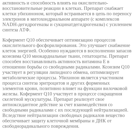
активность и способность влиять на окислительно-
восстановительные реакции в клетках. Препарат снабжает
клетки убихиноном, который встраивается в цепь по переносу
электронов в митохондриальном аппарате (с комплексов
NADH-дегидрогеназы и сукцинатдегидрогеназы) с усилением
синтеза АТФ.
Кофермент Q10 обеспечивает оптимизацию процессов
окислительного фосфорилирования. Это улучшает снабжение
клеток энергией. Особенно нуждаются в восполнении запасов
коэнзима Q10 миокардиальные ткани, гепатоциты. Препарат
способен восстанавливать активность витамина Е в
отношении борьбы со свободными радикалами. Коэнзим Q10
участвует в регуляции липидного обмена, оптимизирует
метаболические процессы. Убихинон является участником
процесса синтеза эритроцитов и других форменных
элементов крови, позитивно влияет на функции вилочковой
железы. Кофермент Q10 участвует в процессе сокращения
скелетной мускулатуры. Препарат реализует свое
антиоксидантное действие за счет взаимодействия со
свободными радикалами с их последующей нейтрализацией.
Вследствие нейтрализации свободных радикалов вещество
обеспечивает защиту клеточной мембраны и ДНК от
свободнорадикального повреждения.