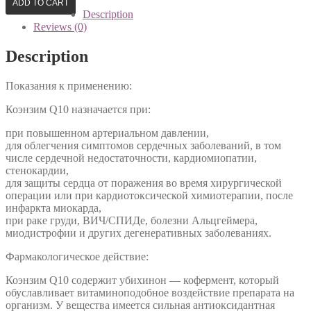
Q10»
ADD TO CART
quantity
Description
Reviews (0)
Description
Показания к применению:
Коэнзим Q10 назначается при:
при повышенном артериальном давлении,
для облегчения симптомов сердечных заболеваний, в том
числе сердечной недостаточности, кардиомиопатии,
стенокардии,
для защиты сердца от поражения во время хирургической
операции или при кардиотоксической химиотерапии, после
инфаркта миокарда,
при раке груди, ВИЧ/СПИДе, болезни Альцгеймера,
миодистрофии и других дегенеративных заболеваниях.
Фармакологическое действие:
Коэнзим Q10 содержит убихинон — кофермент, который
обуславливает витаминоподобное воздействие препарата на
организм. У вещества имеется сильная антиоксидантная