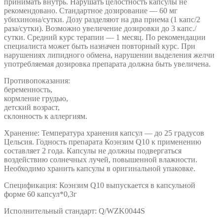
принимать внутрь. Нарушать целостность капсулы не
рекомендовано. Стандартное дозирование — 60 мг
убихинона/сутки. Дозу разделяют на два приема (1 капс/2
раза/сутки). Возможно увеличение дозировки до 3 капс./
сутки. Средний курс терапии — 1 месяц. По рекомендации
специалиста может быть назначен повторный курс. При
нарушениях липидного обмена, нарушении выделения желчи
употребляемая дозировка препарата должна быть увеличена.
Противопоказания:
беременность,
кормление грудью,
детский возраст,
склонность к аллергиям.
Хранение: Температура хранения капсул — до 25 градусов
Цельсия. Годность препарата Коэнзим Q10 к применению
составляет 2 года. Капсулы не должны подвергаться
воздействию солнечных лучей, повышенной влажности.
Необходимо хранить капсулы в оригинальной упаковке.
Спецификация: Коэнзим Q10 выпускается в капсульной
форме 60 капсул*0,3г
Исполнительный стандарт: Q/WZK0044S