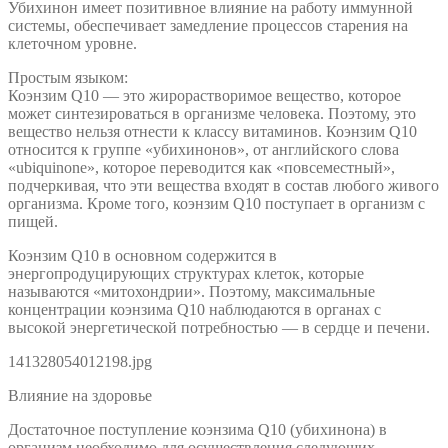
Убихинон имеет позитивное влияние на работу иммунной
системы, обеспечивает замедление процессов старения на
клеточном уровне.
Простым языком:
Коэнзим Q10 — это жирорастворимое вещество, которое
может синтезироваться в организме человека. Поэтому, это
вещество нельзя отнести к классу витаминов. Коэнзим Q10
относится к группе «убихинонов», от английского слова
«ubiquinone», которое переводится как «повсеместный»,
подчеркивая, что эти вещества входят в состав любого живого
организма. Кроме того, коэнзим Q10 поступает в организм с
пищей.
Коэнзим Q10 в основном содержится в
энергопродуцирующих структурах клеток, которые
называются «митохондрии». Поэтому, максимальные
концентрации коэнзима Q10 наблюдаются в органах с
высокой энергетической потребностью — в сердце и печени.
141328054012198.jpg
Влияние на здоровье
Достаточное поступление коэнзима Q10 (убихинона) в
организм необходимо для осуществления следующих