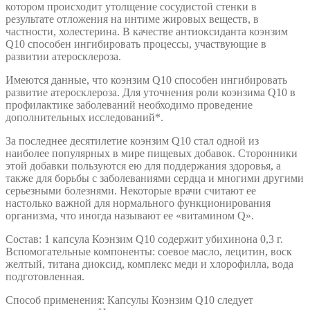
котором происходит утолщение сосудистой стенки в
результате отложения на интиме жировых веществ, в
частности, холестерина. В качестве антиоксиданта коэнзим
Q10 способен ингибировать процессы, участвующие в
развитии атеросклероза.
Имеются данные, что коэнзим Q10 способен ингибировать
развитие атеросклероза. Для уточнения роли коэнзима Q10 в
профилактике заболеваний необходимо проведение
дополнительных исследований*.
За последнее десятилетие коэнзим Q10 стал одной из
наиболее популярных в мире пищевых добавок. Сторонники
этой добавки пользуются ею для поддержания здоровья, а
также для борьбы с заболеваниями сердца и многими другими
серьезными болезнями. Некоторые врачи считают ее
настолько важной для нормального функционирования
организма, что иногда называют ее «витамином Q».
Состав: 1 капсула Коэнзим Q10 содержит убихинона 0,3 г.
Вспомогательные компоненты: соевое масло, лецитин, воск
желтый, титана диоксид, комплекс меди и хлорофилла, вода
подготовленная.
Способ применения: Капсулы Коэнзим Q10 следует