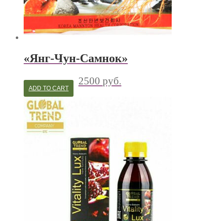
«Янг-Чун-Самнок»
2500
руб.
ADD TO CART