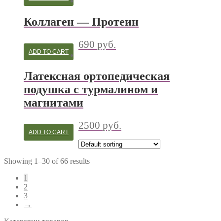
Коллаген — Протеин
690
руб.
ADD TO CART
Латексная ортопедическая
подушка с турмалином и
магнитами
2500
руб.
ADD TO CART
Showing 1–30 of 66 results
1
2
3
→