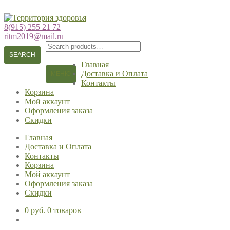
Перейти
Перейти
к
к
8(915) 255 21 72
навигации
содержимому
ritm2019@mail.ru
Search
for:
SEARCH
Главная
Доставка и Оплата
МЕНЮ
Контакты
Корзина
Мой аккаунт
Оформления заказа
Скидки
Главная
Доставка и Оплата
Контакты
Корзина
Мой аккаунт
Оформления заказа
Скидки
0 руб.
0 товаров