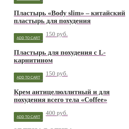
Пластырь «Body slim» – китайский
пластырь для похудения
150
руб.
ADD TO CART
Пластырь для похудения с L-
карнитином
150
руб.
ADD TO CART
Крем антицелюллитный и для
похудения всего тела «Coffee»
400
руб.
ADD TO CART