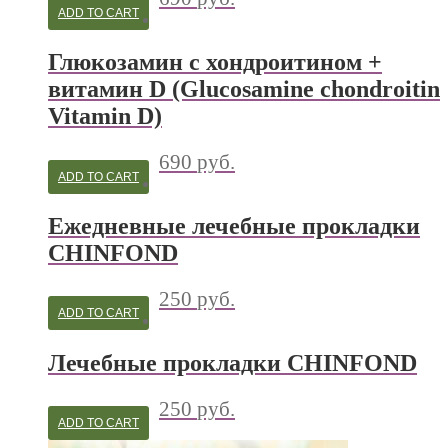
ADD TO CART
Глюкозамин с хондроитином +
витамин D (Glucosamine chondroitin
Vitamin D)
690
руб.
ADD TO CART
Ежедневные лечебные прокладки
CHINFOND
250
руб.
ADD TO CART
Лечебные прокладки CHINFOND
250
руб.
ADD TO CART