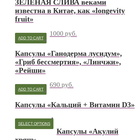
ЗЕЛЕНАЯ СЛИВА веками
известна в Китае, как «longevity
fruit»
1000
руб.
ADD TO CART
Капсулы «Ганодерма лусидум»,
«Гриб бессмертия», «Линчжи»,
«Рейши»
690
руб.
ADD TO CART
Капсулы «Кальций + Витамин D3»
SELECT OPTIONS
Капсулы «Акулий
хрящ»