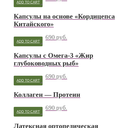
ADD TO CART
Капсулы на основе «Кордицепса
Китайского»
690
руб.
ADD TO CART
Капсулы с Омега-3 «Жир
глубоководных рыб»
690
руб.
ADD TO CART
Коллаген — Протеин
690
руб.
ADD TO CART
Латексная ортопедическая