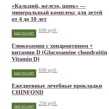
«Кальций, железо, цинк» —
минеральный комплекс для детей
от 4 до 10 лет
690
руб.
ADD TO CART
Глюкозамин с хондроитином +
витамин D (Glucosamine chondroitin
Vitamin D)
690
руб.
ADD TO CART
Ежедневные лечебные прокладки
CHINFOND
250
руб.
ADD TO CART