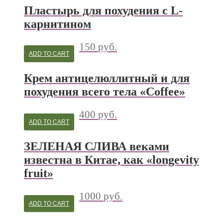
Пластырь для похудения с L-
карнитином
150
руб.
ADD TO CART
Крем антицелюллитный и для
похудения всего тела «Coffee»
400
руб.
ADD TO CART
ЗЕЛЕНАЯ СЛИВА веками
известна в Китае, как «longevity
fruit»
1000
руб.
ADD TO CART