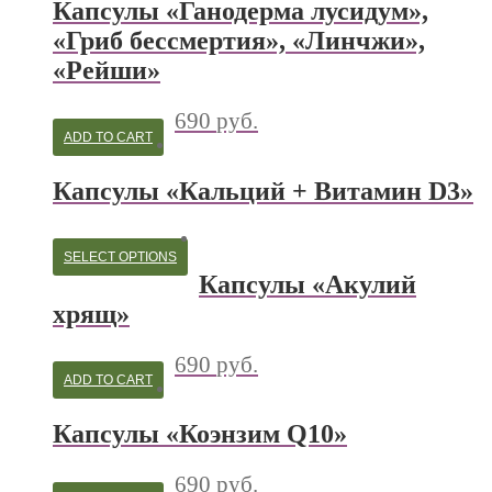
Капсулы «Ганодерма лусидум»,
«Гриб бессмертия», «Линчжи»,
«Рейши»
690
руб.
ADD TO CART
Капсулы «Кальций + Витамин D3»
SELECT OPTIONS
Капсулы «Акулий
хрящ»
690
руб.
ADD TO CART
Капсулы «Коэнзим Q10»
690
руб.