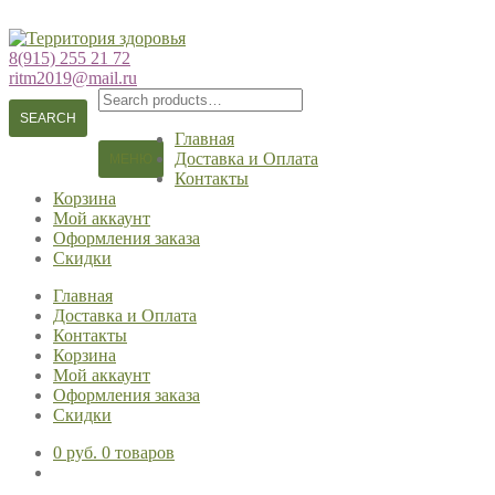
Перейти
Перейти
к
к
8(915) 255 21 72
навигации
содержимому
ritm2019@mail.ru
Search
for:
SEARCH
Главная
Доставка и Оплата
МЕНЮ
Контакты
Корзина
Мой аккаунт
Оформления заказа
Скидки
Главная
Доставка и Оплата
Контакты
Корзина
Мой аккаунт
Оформления заказа
Скидки
0 руб.
0 товаров