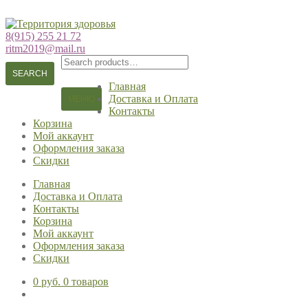
Перейти
Перейти
к
к
8(915) 255 21 72
навигации
содержимому
ritm2019@mail.ru
Search
for:
SEARCH
Главная
Доставка и Оплата
МЕНЮ
Контакты
Корзина
Мой аккаунт
Оформления заказа
Скидки
Главная
Доставка и Оплата
Контакты
Корзина
Мой аккаунт
Оформления заказа
Скидки
0 руб.
0 товаров