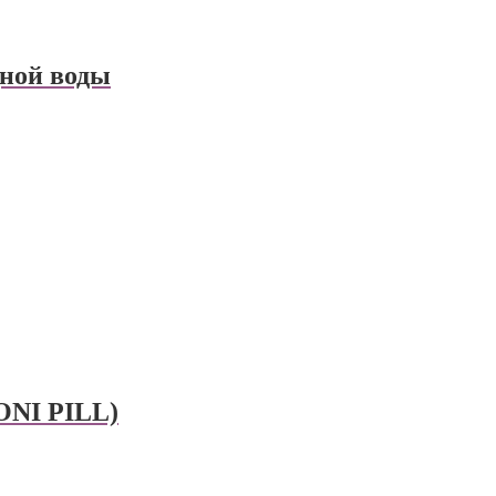
дной воды
NI PILL)