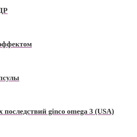
ДР
эффектом
апсулы
х последствий ginco omega 3 (USA)