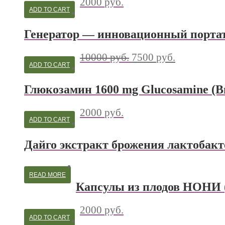
2000
руб.
ADD TO CART
Генератор — инновационный портат
10000
руб.
7500
руб.
ADD TO CART
Глюкозамин 1600 mg Glucosamine (В
2000
руб.
ADD TO CART
Дайго экстракт брожения лактобак
READ MORE
Капсулы из плодов НОН
2000
руб.
ADD TO CART