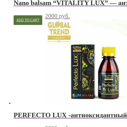
Nano balsam “VITALITY LUX” — ан
2000
руб.
ADD TO CART
PERFECTO LUX -антиоксидантный 