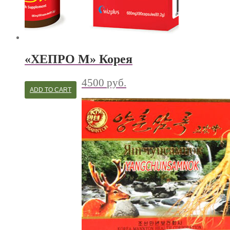
«ХЕПРО М» Корея
4500
руб.
ADD TO CART