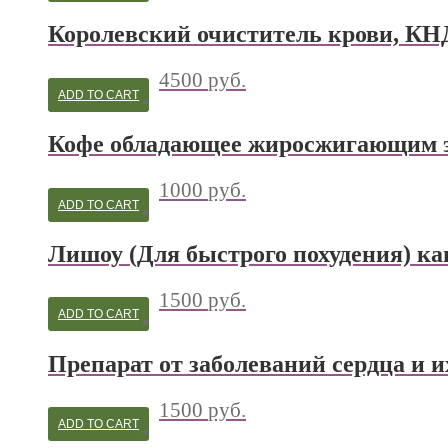
Королевский очиститель крови, КН
4500
руб.
ADD TO CART
Кофе обладающее жиросжигающим 
1000
руб.
ADD TO CART
Лишоу (Для быстрого похудения) к
1500
руб.
ADD TO CART
Препарат от заболеваний сердца и и
1500
руб.
ADD TO CART