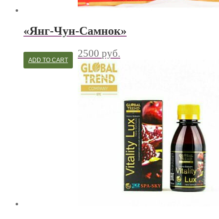
«Янг-Чун-Самнок»
2500
руб.
ADD TO CART