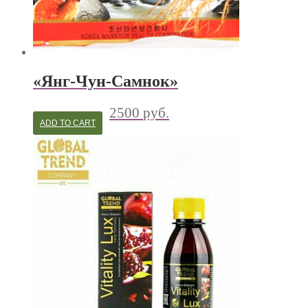
«Янг-Чун-Самнок»
2500
руб.
ADD TO CART