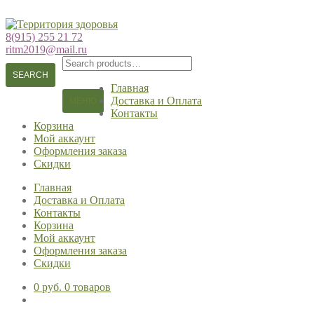
Перейти
Перейти
к
к
8(915) 255 21 72
навигации
содержимому
ritm2019@mail.ru
Search
for:
SEARCH
Главная
Доставка и Оплата
МЕНЮ
Контакты
Корзина
Мой аккаунт
Оформления заказа
Скидки
Главная
Доставка и Оплата
Контакты
Корзина
Мой аккаунт
Оформления заказа
Скидки
0 руб.
0 товаров