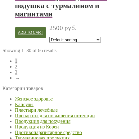
подушка с турмалином и
магнитами
2500
руб.
ADD TO CART
Showing 1–30 of 66 results
1
2
3
→
Категории товаров
Женское здоровье
Капсулы
Пластыри лечебные
Препараты для повышения потенции
Продукция для похудения
Продукция из Кореи
Противопаразитарное средство
Турмалиновая продукция