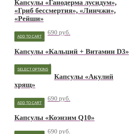
Капсулы «Ганодерма лусидум»,
«Гриб бессмертия», «Линчжи»,
«Рейши»
690
руб.
ADD TO CART
Капсулы «Кальций + Витамин D3»
SELECT OPTIONS
Капсулы «Акулий
хрящ»
690
руб.
ADD TO CART
Капсулы «Коэнзим Q10»
690
руб.