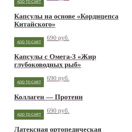
ADD TO CART
Капсулы на основе «Кордицепса
Китайского»
690
руб.
ADD TO CART
Капсулы с Омега-3 «Жир
глубоководных рыб»
690
руб.
ADD TO CART
Коллаген — Протеин
690
руб.
ADD TO CART
Латексная ортопедическая