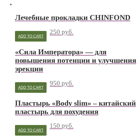
Лечебные прокладки CHINFOND
250
руб.
ADD TO CART
«Сила Императора» — для
повышения потенции и улучшения
эрекции
950
руб.
ADD TO CART
Пластырь «Body slim» – китайский
пластырь для похудения
150
руб.
ADD TO CART