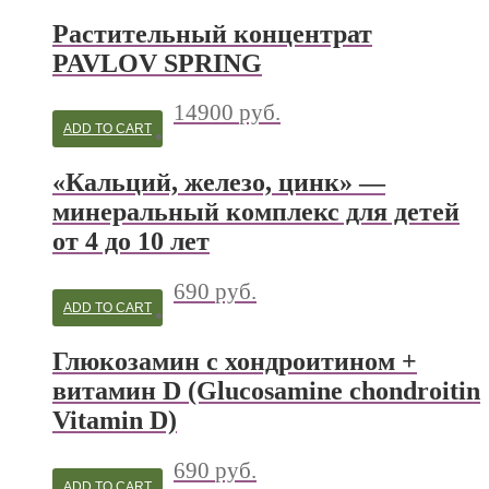
Растительный концентрат
PAVLOV SPRING
14900
руб.
ADD TO CART
«Кальций, железо, цинк» —
минеральный комплекс для детей
от 4 до 10 лет
690
руб.
ADD TO CART
Глюкозамин с хондроитином +
витамин D (Glucosamine chondroitin
Vitamin D)
690
руб.
ADD TO CART