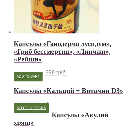
Капсулы «Ганодерма лусидум»,
«Гриб бессмертия», «Линчжи»,
«Рейши»
690
руб.
ADD TO CART
Капсулы «Кальций + Витамин D3»
SELECT OPTIONS
Капсулы «Акулий
хрящ»