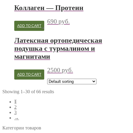
Коллаген — Протеин
690
руб.
ADD TO CART
Латексная ортопедическая
подушка с турмалином и
магнитами
2500
руб.
ADD TO CART
Showing 1–30 of 66 results
1
2
3
→
Категории товаров