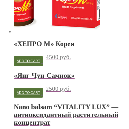
«ХЕПРО М» Корея
4500
руб.
ADD TO CART
«Янг-Чун-Самнок»
2500
руб.
ADD TO CART
Nano balsam “VITALITY LUX” —
антиоксидантный растительный
концентрат