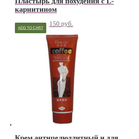
Пластырь для похудения с L-
карнитином
150
руб.
ADD TO CART
Крем антицелюллитный и для