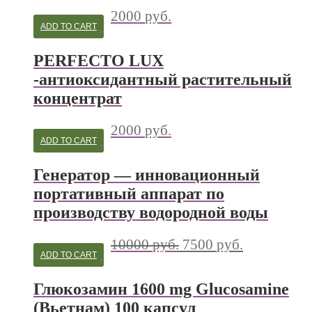
2000
руб.
ADD TO CART
PERFECTO LUX
-антиоксидантный растительный
концентрат
2000
руб.
ADD TO CART
Генератор — инновационный
портативный аппарат по
производству водородной воды
10000
руб.
7500
руб.
ADD TO CART
Глюкозамин 1600 mg Glucosamine
(Вьетнам) 100 капсул