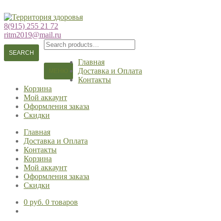
Перейти
Перейти
к
к
8(915) 255 21 72
навигации
содержимому
ritm2019@mail.ru
Search
for:
SEARCH
Главная
Доставка и Оплата
МЕНЮ
Контакты
Корзина
Мой аккаунт
Оформления заказа
Скидки
Главная
Доставка и Оплата
Контакты
Корзина
Мой аккаунт
Оформления заказа
Скидки
0 руб.
0 товаров