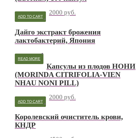
2000
руб.
ADD TO CART
Дайго экстракт брожения
лактобактерий, Япония
READ MORE
Капсулы из плодов НОНИ
(MORINDA CITRIFOLIA-VIEN
NHAU NONI PILL)
2000
руб.
ADD TO CART
Королевский очиститель крови,
КНДР