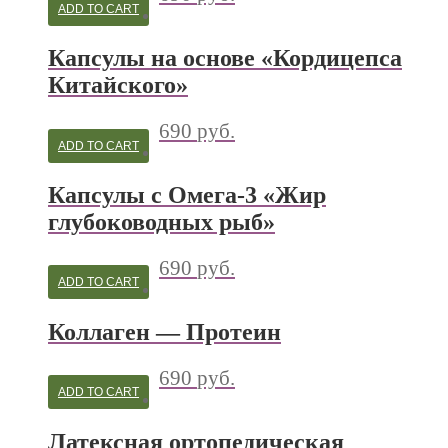
ADD TO CART
Капсулы на основе «Кордицепса
Китайского»
690
руб.
ADD TO CART
Капсулы с Омега-3 «Жир
глубоководных рыб»
690
руб.
ADD TO CART
Коллаген — Протеин
690
руб.
ADD TO CART
Латексная ортопедическая