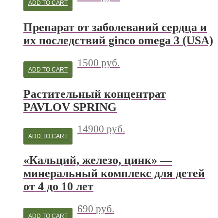
ADD TO CART
Препарат от заболеваний сердца и
их последствий ginco omega 3 (USA)
1500
руб.
ADD TO CART
Растительный концентрат
PAVLOV SPRING
14900
руб.
ADD TO CART
«Кальций, железо, цинк» —
минеральный комплекс для детей
от 4 до 10 лет
690
руб.
ADD TO CART