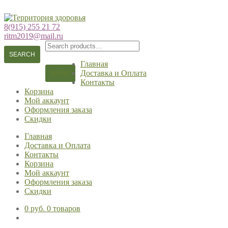
Перейти
Перейти
к
к
8(915) 255 21 72
навигации
содержимому
ritm2019@mail.ru
Search
for:
SEARCH
Главная
Доставка и Оплата
МЕНЮ
Контакты
Корзина
Мой аккаунт
Оформления заказа
Скидки
Главная
Доставка и Оплата
Контакты
Корзина
Мой аккаунт
Оформления заказа
Скидки
0 руб.
0 товаров