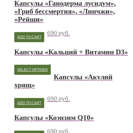
Капсулы «Ганодерма лусидум»,
«Гриб бессмертия», «Линчжи»,
«Рейши»
690
руб.
ADD TO CART
Капсулы «Кальций + Витамин D3»
SELECT OPTIONS
Капсулы «Акулий
хрящ»
690
руб.
ADD TO CART
Капсулы «Коэнзим Q10»
690
руб.