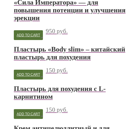
«Сила Императора» — для
повышения потенции и улучшения
эрекции
950
руб.
ADD TO CART
Пластырь «Body slim» – китайский
пластырь для похудения
150
руб.
ADD TO CART
Пластырь для похудения с L-
карнитином
150
руб.
ADD TO CART
Крем антицелюллитный и для