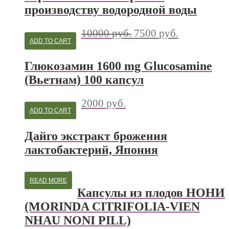
производству водородной воды
10000
руб.
7500
руб.
ADD TO CART
Глюкозамин 1600 mg Glucosamine
(Вьетнам) 100 капсул
2000
руб.
ADD TO CART
Дайго экстракт брожения
лактобактерий, Япония
READ MORE
Капсулы из плодов НОНИ
(MORINDA CITRIFOLIA-VIEN
NHAU NONI PILL)