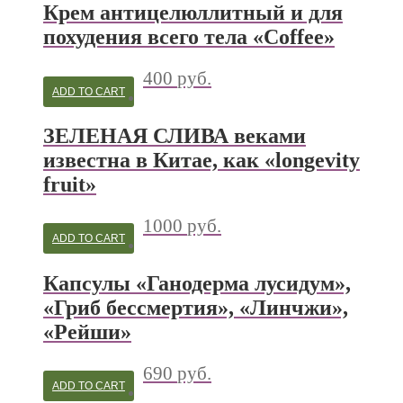
Крем антицелюллитный и для
похудения всего тела «Coffee»
400
руб.
ADD TO CART
ЗЕЛЕНАЯ СЛИВА веками
известна в Китае, как «longevity
fruit»
1000
руб.
ADD TO CART
Капсулы «Ганодерма лусидум»,
«Гриб бессмертия», «Линчжи»,
«Рейши»
690
руб.
ADD TO CART