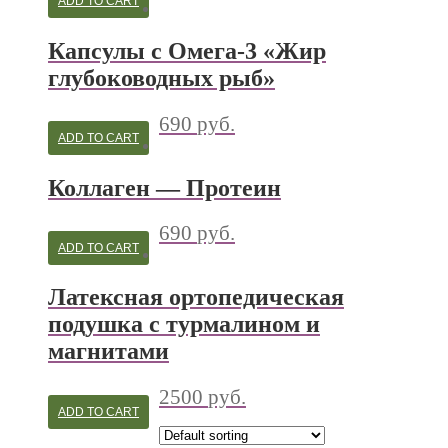
ADD TO CART
Капсулы с Омега-3 «Жир
глубоководных рыб»
690
руб.
ADD TO CART
Коллаген — Протеин
690
руб.
ADD TO CART
Латексная ортопедическая
подушка с турмалином и
магнитами
2500
руб.
ADD TO CART