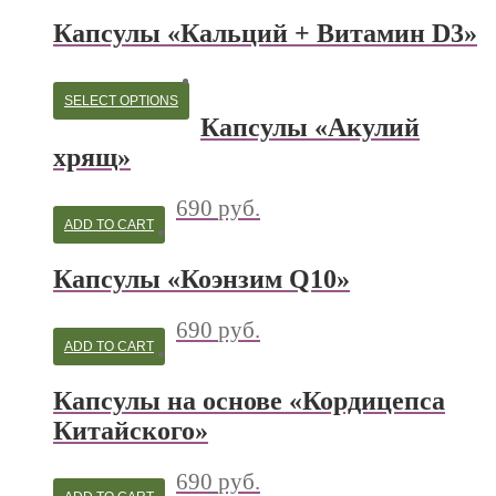
Капсулы «Кальций + Витамин D3»
SELECT OPTIONS
Капсулы «Акулий
хрящ»
690
руб.
ADD TO CART
Капсулы «Коэнзим Q10»
690
руб.
ADD TO CART
Капсулы на основе «Кордицепса
Китайского»
690
руб.