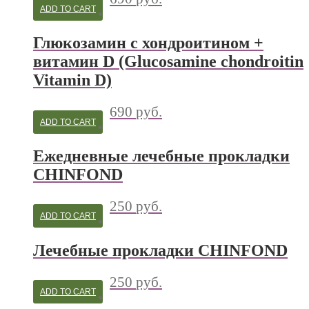
ADD TO CART
Глюкозамин с хондроитином +
витамин D (Glucosamine chondroitin
Vitamin D)
690
руб.
ADD TO CART
Ежедневные лечебные прокладки
CHINFOND
250
руб.
ADD TO CART
Лечебные прокладки CHINFOND
250
руб.
ADD TO CART