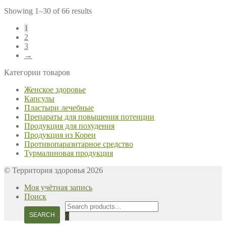
Showing 1–30 of 66 results
1
2
3
→
Категории товаров
Женское здоровье
Капсулы
Пластыри лечебные
Препараты для повышения потенции
Продукция для похудения
Продукция из Кореи
Противопаразитарное средство
Турмалиновая продукция
© Территория здоровья 2026
Моя учётная запись
Поиск
Search
for:
SEARCH
0