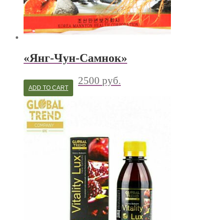
«Янг-Чун-Самнок»
2500
руб.
ADD TO CART