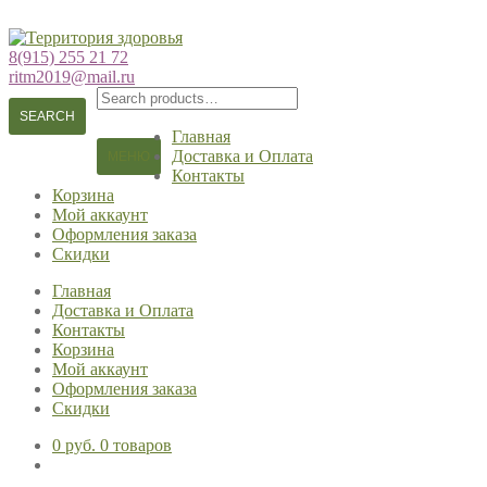
Перейти
Перейти
к
к
8(915) 255 21 72
навигации
содержимому
ritm2019@mail.ru
Search
for:
SEARCH
Главная
Доставка и Оплата
МЕНЮ
Контакты
Корзина
Мой аккаунт
Оформления заказа
Скидки
Главная
Доставка и Оплата
Контакты
Корзина
Мой аккаунт
Оформления заказа
Скидки
0 руб.
0 товаров