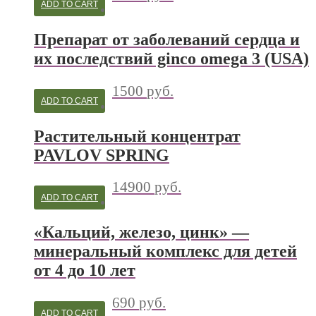
ADD TO CART
Препарат от заболеваний сердца и
их последствий ginco omega 3 (USA)
1500
руб.
ADD TO CART
Растительный концентрат
PAVLOV SPRING
14900
руб.
ADD TO CART
«Кальций, железо, цинк» —
минеральный комплекс для детей
от 4 до 10 лет
690
руб.
ADD TO CART