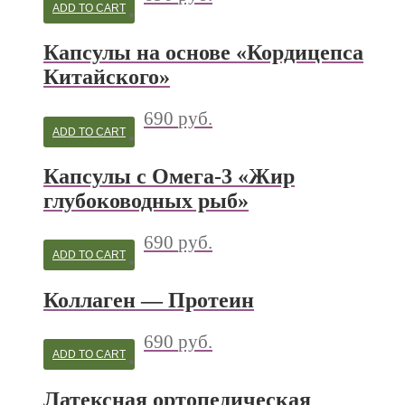
ADD TO CART
Капсулы на основе «Кордицепса
Китайского»
690
руб.
ADD TO CART
Капсулы с Омега-3 «Жир
глубоководных рыб»
690
руб.
ADD TO CART
Коллаген — Протеин
690
руб.
ADD TO CART
Латексная ортопедическая