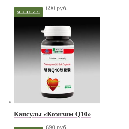
690
руб.
ADD TO CART
Капсулы «Коэнзим Q10»
690
руб.