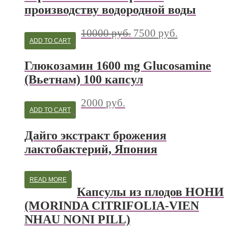
производству водородной воды
10000
руб.
7500
руб.
ADD TO CART
Глюкозамин 1600 mg Glucosamine
(Вьетнам) 100 капсул
2000
руб.
ADD TO CART
Дайго экстракт брожения
лактобактерий, Япония
READ MORE
Капсулы из плодов НОНИ
(MORINDA CITRIFOLIA-VIEN
NHAU NONI PILL)