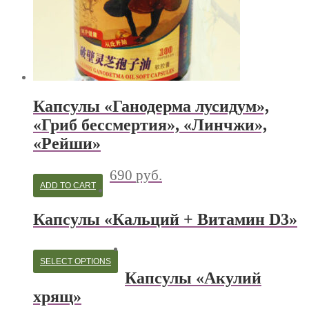
Капсулы «Ганодерма лусидум»,
«Гриб бессмертия», «Линчжи»,
«Рейши»
690
руб.
ADD TO CART
Капсулы «Кальций + Витамин D3»
SELECT OPTIONS
Капсулы «Акулий
хрящ»