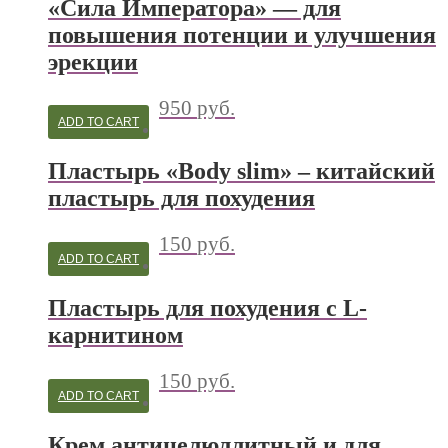
«Сила Императора» — для
повышения потенции и улучшения
эрекции
950
руб.
ADD TO CART
Пластырь «Body slim» – китайский
пластырь для похудения
150
руб.
ADD TO CART
Пластырь для похудения с L-
карнитином
150
руб.
ADD TO CART
Крем антицелюллитный и для