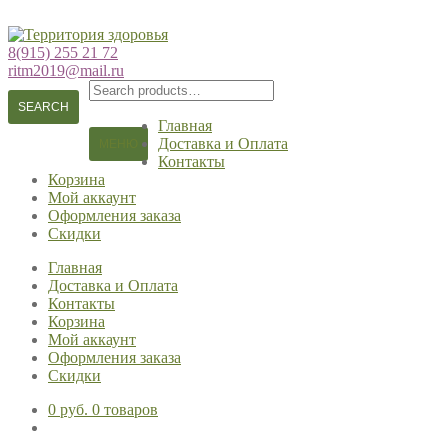
Перейти
Перейти
к
к
8(915) 255 21 72
навигации
содержимому
ritm2019@mail.ru
Search
for:
SEARCH
Главная
Доставка и Оплата
МЕНЮ
Контакты
Корзина
Мой аккаунт
Оформления заказа
Скидки
Главная
Доставка и Оплата
Контакты
Корзина
Мой аккаунт
Оформления заказа
Скидки
0 руб.
0 товаров