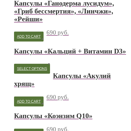
Капсулы «Ганодерма лусидум»,
«Гриб бессмертия», «Линчжи»,
«Рейши»
690
руб.
ADD TO CART
Капсулы «Кальций + Витамин D3»
SELECT OPTIONS
Капсулы «Акулий
хрящ»
690
руб.
ADD TO CART
Капсулы «Коэнзим Q10»
690
руб.