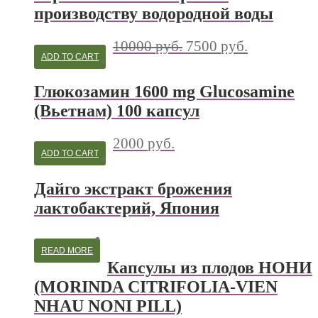
производству водородной воды
10000
руб.
7500
руб.
ADD TO CART
Глюкозамин 1600 mg Glucosamine
(Вьетнам) 100 капсул
2000
руб.
ADD TO CART
Дайго экстракт брожения
лактобактерий, Япония
READ MORE
Капсулы из плодов НОНИ
(MORINDA CITRIFOLIA-VIEN
NHAU NONI PILL)