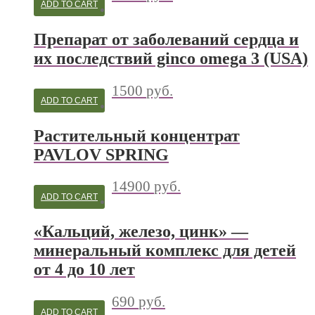
ADD TO CART
Препарат от заболеваний сердца и
их последствий ginco omega 3 (USA)
1500
руб.
ADD TO CART
Растительный концентрат
PAVLOV SPRING
14900
руб.
ADD TO CART
«Кальций, железо, цинк» —
минеральный комплекс для детей
от 4 до 10 лет
690
руб.
ADD TO CART