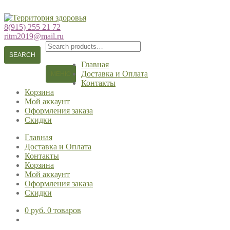
Перейти
Перейти
к
к
8(915) 255 21 72
навигации
содержимому
ritm2019@mail.ru
Search
for:
SEARCH
Главная
Доставка и Оплата
МЕНЮ
Контакты
Корзина
Мой аккаунт
Оформления заказа
Скидки
Главная
Доставка и Оплата
Контакты
Корзина
Мой аккаунт
Оформления заказа
Скидки
0 руб.
0 товаров