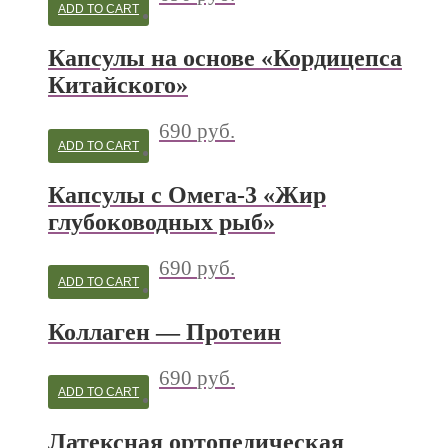
ADD TO CART
Капсулы на основе «Кордицепса
Китайского»
690
руб.
ADD TO CART
Капсулы с Омега-3 «Жир
глубоководных рыб»
690
руб.
ADD TO CART
Коллаген — Протеин
690
руб.
ADD TO CART
Латексная ортопедическая