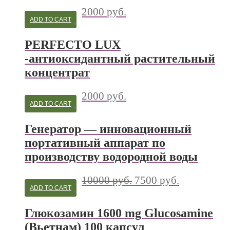
2000
руб.
ADD TO CART
PERFECTO LUX
-антиоксидантный растительный
концентрат
2000
руб.
ADD TO CART
Генератор — инновационный
портативный аппарат по
производству водородной воды
10000
руб.
7500
руб.
ADD TO CART
Глюкозамин 1600 mg Glucosamine
(Вьетнам) 100 капсул