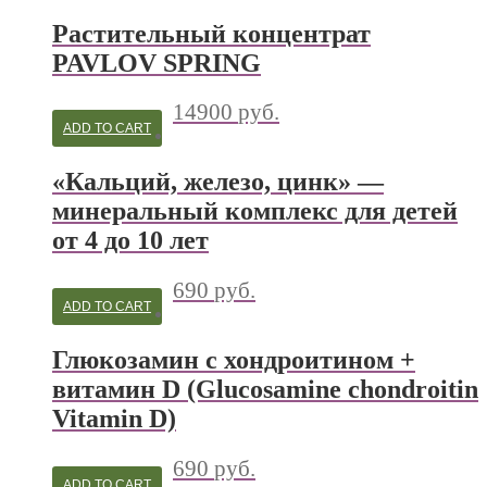
Растительный концентрат
PAVLOV SPRING
14900
руб.
ADD TO CART
«Кальций, железо, цинк» —
минеральный комплекс для детей
от 4 до 10 лет
690
руб.
ADD TO CART
Глюкозамин с хондроитином +
витамин D (Glucosamine chondroitin
Vitamin D)
690
руб.
ADD TO CART