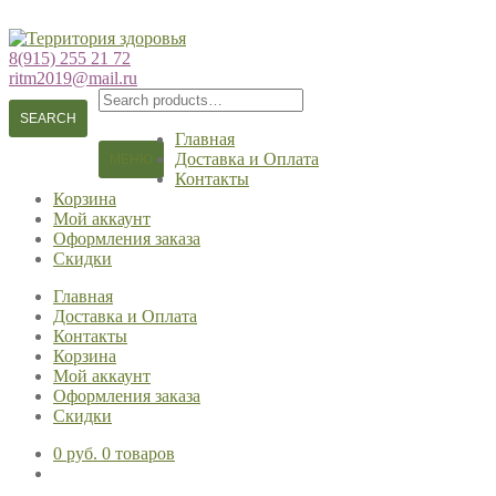
Перейти
Перейти
к
к
8(915) 255 21 72
навигации
содержимому
ritm2019@mail.ru
Search
for:
SEARCH
Главная
Доставка и Оплата
МЕНЮ
Контакты
Корзина
Мой аккаунт
Оформления заказа
Скидки
Главная
Доставка и Оплата
Контакты
Корзина
Мой аккаунт
Оформления заказа
Скидки
0 руб.
0 товаров