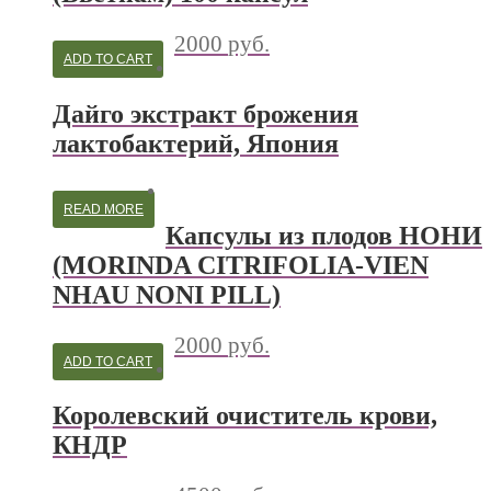
2000
руб.
ADD TO CART
Дайго экстракт брожения
лактобактерий, Япония
READ MORE
Капсулы из плодов НОНИ
(MORINDA CITRIFOLIA-VIEN
NHAU NONI PILL)
2000
руб.
ADD TO CART
Королевский очиститель крови,
КНДР