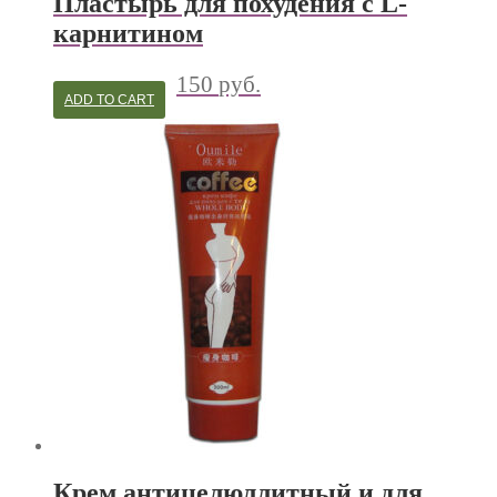
Пластырь для похудения с L-
карнитином
150
руб.
ADD TO CART
Крем антицелюллитный и для