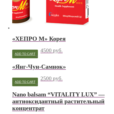
«ХЕПРО М» Корея
4500
руб.
ADD TO CART
«Янг-Чун-Самнок»
2500
руб.
ADD TO CART
Nano balsam “VITALITY LUX” —
антиоксидантный растительный
концентрат