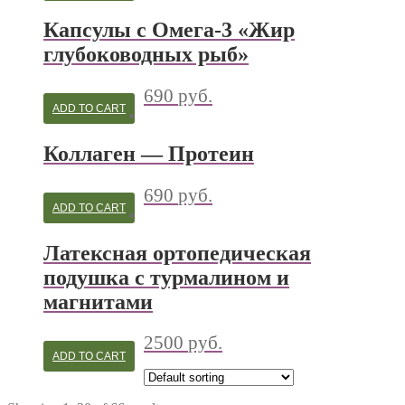
Капсулы с Омега-3 «Жир
глубоководных рыб»
690
руб.
ADD TO CART
Коллаген — Протеин
690
руб.
ADD TO CART
Латексная ортопедическая
подушка с турмалином и
магнитами
2500
руб.
ADD TO CART