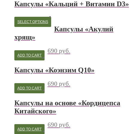
Капсулы «Кальций + Витамин D3»
SELECT OPTIONS
Капсулы «Акулий
хрящ»
690
руб.
ADD TO CART
Капсулы «Коэнзим Q10»
690
руб.
ADD TO CART
Капсулы на основе «Кордицепса
Китайского»
690
руб.
ADD TO CART