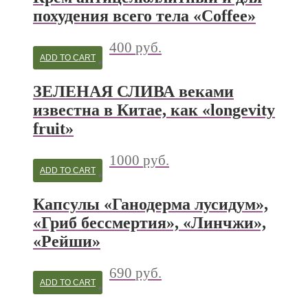
похудения всего тела «Coffee»
400
руб.
ADD TO CART
ЗЕЛЕНАЯ СЛИВА веками
известна в Китае, как «longevity
fruit»
1000
руб.
ADD TO CART
Капсулы «Ганодерма лусидум»,
«Гриб бессмертия», «Линчжи»,
«Рейши»
690
руб.
ADD TO CART