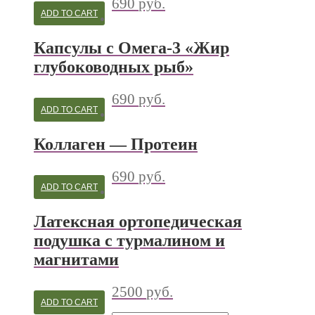
690
руб.
ADD TO CART
Капсулы с Омега-3 «Жир
глубоководных рыб»
690
руб.
ADD TO CART
Коллаген — Протеин
690
руб.
ADD TO CART
Латексная ортопедическая
подушка с турмалином и
магнитами
2500
руб.
ADD TO CART