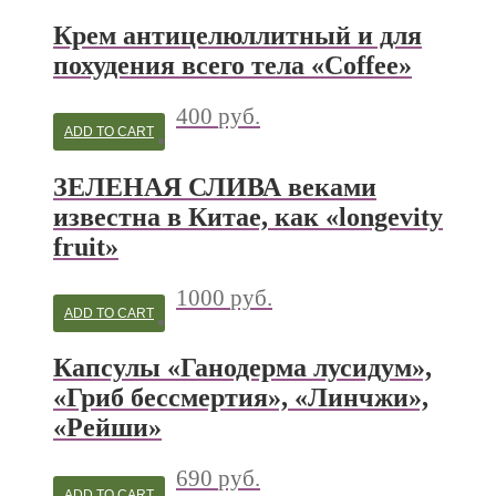
Крем антицелюллитный и для
похудения всего тела «Coffee»
400
руб.
ADD TO CART
ЗЕЛЕНАЯ СЛИВА веками
известна в Китае, как «longevity
fruit»
1000
руб.
ADD TO CART
Капсулы «Ганодерма лусидум»,
«Гриб бессмертия», «Линчжи»,
«Рейши»
690
руб.
ADD TO CART