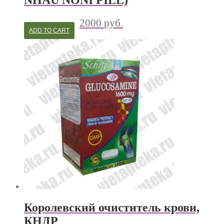
NHAU NONI PILL)
2000
руб.
ADD TO CART
Королевский очиститель крови,
КНДР