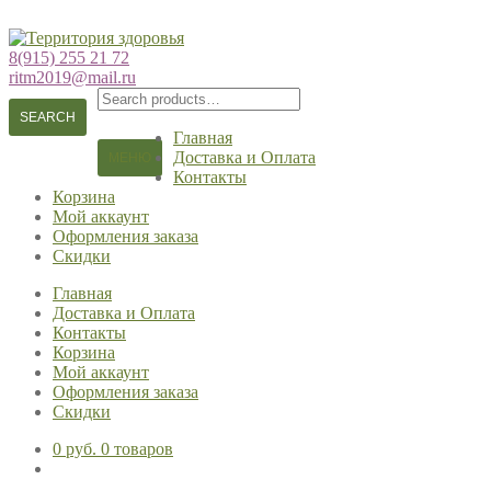
Перейти
Перейти
к
к
8(915) 255 21 72
навигации
содержимому
ritm2019@mail.ru
Search
for:
SEARCH
Главная
Доставка и Оплата
МЕНЮ
Контакты
Корзина
Мой аккаунт
Оформления заказа
Скидки
Главная
Доставка и Оплата
Контакты
Корзина
Мой аккаунт
Оформления заказа
Скидки
0 руб.
0 товаров