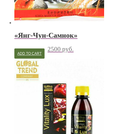
«Янг-Чун-Самнок»
2500
руб.
ADD TO CART