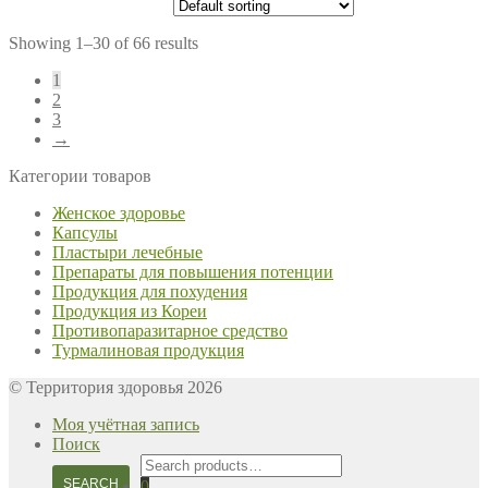
Showing 1–30 of 66 results
1
2
3
→
Категории товаров
Женское здоровье
Капсулы
Пластыри лечебные
Препараты для повышения потенции
Продукция для похудения
Продукция из Кореи
Противопаразитарное средство
Турмалиновая продукция
© Территория здоровья 2026
Моя учётная запись
Поиск
Search
for:
SEARCH
0