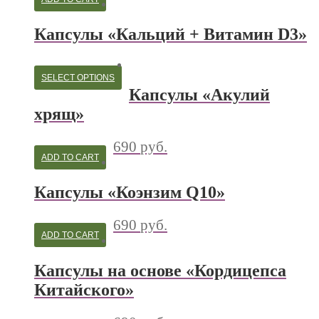
Капсулы «Кальций + Витамин D3»
SELECT OPTIONS
Капсулы «Акулий
хрящ»
690
руб.
ADD TO CART
Капсулы «Коэнзим Q10»
690
руб.
ADD TO CART
Капсулы на основе «Кордицепса
Китайского»