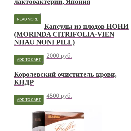
лактобактерий, Япония
READ MORE
Капсулы из плодов НОНИ
(MORINDA CITRIFOLIA-VIEN
NHAU NONI PILL)
2000
руб.
ADD TO CART
Королевский очиститель крови,
КНДР
4500
руб.
ADD TO CART