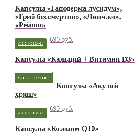
Капсулы «Ганодерма лусидум»,
«Гриб бессмертия», «Линчжи»,
«Рейши»
690
руб.
ADD TO CART
Капсулы «Кальций + Витамин D3»
SELECT OPTIONS
Капсулы «Акулий
хрящ»
690
руб.
ADD TO CART
Капсулы «Коэнзим Q10»