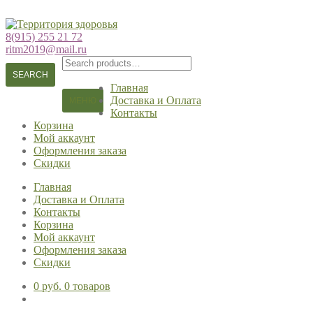
Перейти
Перейти
к
к
8(915) 255 21 72
навигации
содержимому
ritm2019@mail.ru
Search
for:
SEARCH
Главная
Доставка и Оплата
МЕНЮ
Контакты
Корзина
Мой аккаунт
Оформления заказа
Скидки
Главная
Доставка и Оплата
Контакты
Корзина
Мой аккаунт
Оформления заказа
Скидки
0 руб.
0 товаров