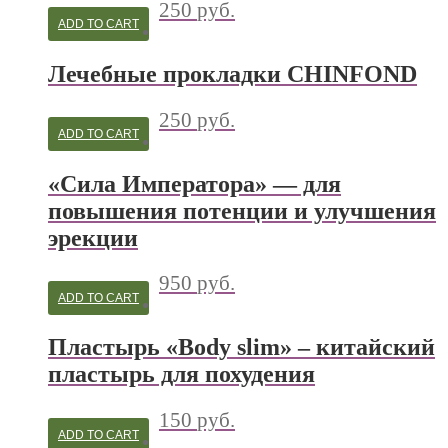
250
руб.
ADD TO CART
Лечебные прокладки CHINFOND
250
руб.
ADD TO CART
«Сила Императора» — для
повышения потенции и улучшения
эрекции
950
руб.
ADD TO CART
Пластырь «Body slim» – китайский
пластырь для похудения
150
руб.
ADD TO CART