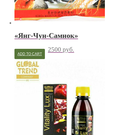
«Янг-Чун-Самнок»
2500
руб.
ADD TO CART