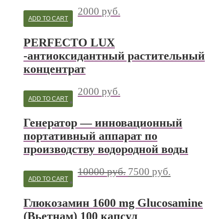
2000
руб.
ADD TO CART
PERFECTO LUX
-антиоксидантный растительный
концентрат
2000
руб.
ADD TO CART
Генератор — инновационный
портативный аппарат по
производству водородной воды
10000
руб.
7500
руб.
ADD TO CART
Глюкозамин 1600 mg Glucosamine
(Вьетнам) 100 капсул