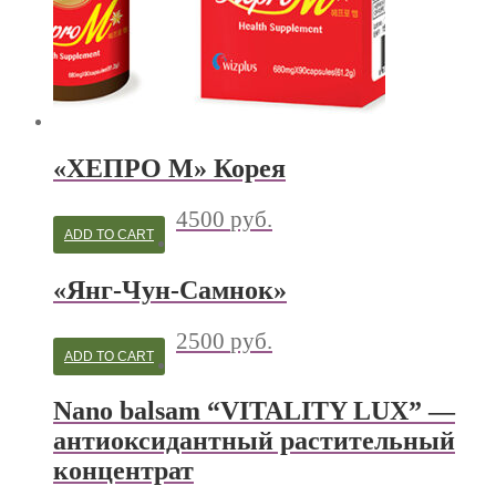
«ХЕПРО М» Корея
4500
руб.
ADD TO CART
«Янг-Чун-Самнок»
2500
руб.
ADD TO CART
Nano balsam “VITALITY LUX” —
антиоксидантный растительный
концентрат