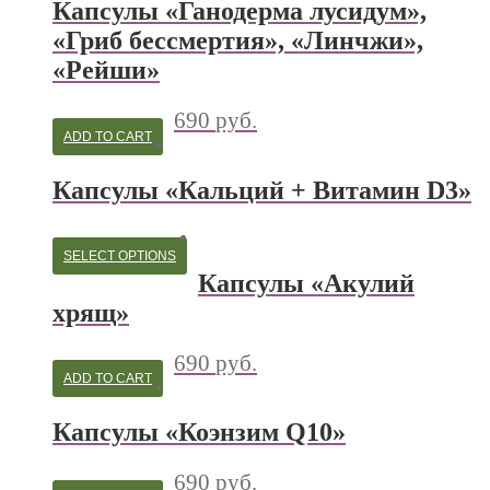
Капсулы «Ганодерма лусидум»,
«Гриб бессмертия», «Линчжи»,
«Рейши»
690
руб.
ADD TO CART
Капсулы «Кальций + Витамин D3»
SELECT OPTIONS
Капсулы «Акулий
хрящ»
690
руб.
ADD TO CART
Капсулы «Коэнзим Q10»
690
руб.