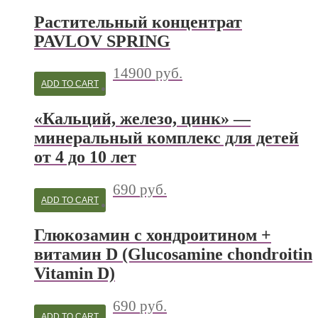
Растительный концентрат
PAVLOV SPRING
14900
руб.
ADD TO CART
«Кальций, железо, цинк» —
минеральный комплекс для детей
от 4 до 10 лет
690
руб.
ADD TO CART
Глюкозамин с хондроитином +
витамин D (Glucosamine chondroitin
Vitamin D)
690
руб.
ADD TO CART