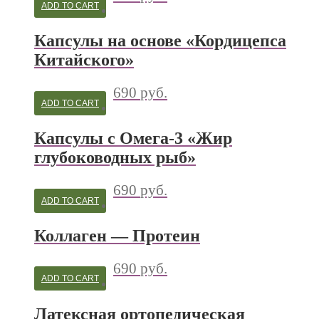
ADD TO CART
Капсулы на основе «Кордицепса
Китайского»
690
руб.
ADD TO CART
Капсулы с Омега-3 «Жир
глубоководных рыб»
690
руб.
ADD TO CART
Коллаген — Протеин
690
руб.
ADD TO CART
Латексная ортопедическая