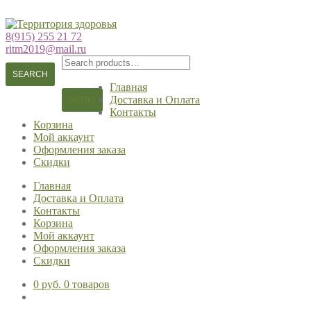
Перейти
Перейти
к
к
8(915) 255 21 72
навигации
содержимому
ritm2019@mail.ru
Search
for:
SEARCH
Главная
Доставка и Оплата
МЕНЮ
Контакты
Корзина
Мой аккаунт
Оформления заказа
Скидки
Главная
Доставка и Оплата
Контакты
Корзина
Мой аккаунт
Оформления заказа
Скидки
0 руб.
0 товаров