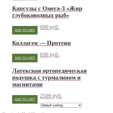
Капсулы с Омега-3 «Жир
глубоководных рыб»
690
руб.
ADD TO CART
Коллаген — Протеин
690
руб.
ADD TO CART
Латексная ортопедическая
подушка с турмалином и
магнитами
2500
руб.
ADD TO CART