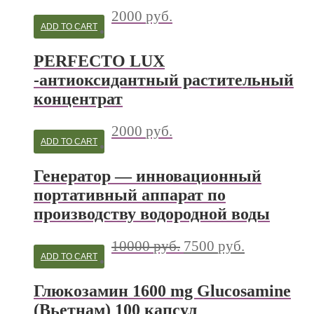
2000
руб.
ADD TO CART
PERFECTO LUX
-антиоксидантный растительный
концентрат
2000
руб.
ADD TO CART
Генератор — инновационный
портативный аппарат по
производству водородной воды
10000
руб.
7500
руб.
ADD TO CART
Глюкозамин 1600 mg Glucosamine
(Вьетнам) 100 капсул