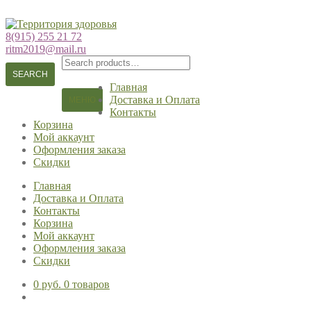
Перейти
Перейти
к
к
8(915) 255 21 72
навигации
содержимому
ritm2019@mail.ru
Search
for:
SEARCH
Главная
Доставка и Оплата
МЕНЮ
Контакты
Корзина
Мой аккаунт
Оформления заказа
Скидки
Главная
Доставка и Оплата
Контакты
Корзина
Мой аккаунт
Оформления заказа
Скидки
0 руб.
0 товаров