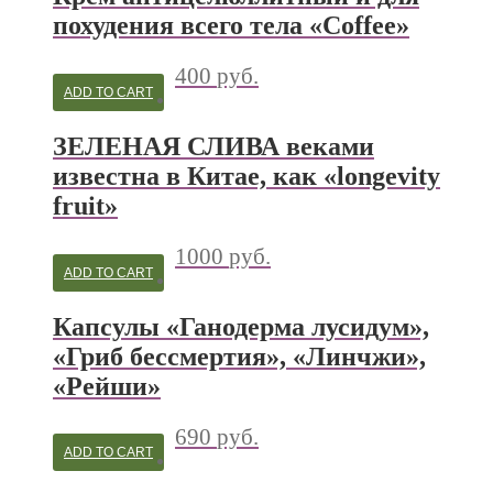
похудения всего тела «Coffee»
400
руб.
ADD TO CART
ЗЕЛЕНАЯ СЛИВА веками
известна в Китае, как «longevity
fruit»
1000
руб.
ADD TO CART
Капсулы «Ганодерма лусидум»,
«Гриб бессмертия», «Линчжи»,
«Рейши»
690
руб.
ADD TO CART