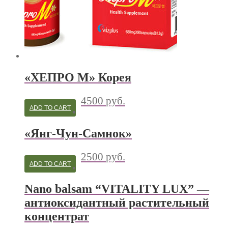
«ХЕПРО М» Корея
4500
руб.
ADD TO CART
«Янг-Чун-Самнок»
2500
руб.
ADD TO CART
Nano balsam “VITALITY LUX” —
антиоксидантный растительный
концентрат