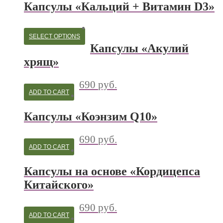
Капсулы «Кальций + Витамин D3»
SELECT OPTIONS
Капсулы «Акулий
хрящ»
690
руб.
ADD TO CART
Капсулы «Коэнзим Q10»
690
руб.
ADD TO CART
Капсулы на основе «Кордицепса
Китайского»
690
руб.
ADD TO CART