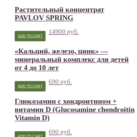
Растительный концентрат
PAVLOV SPRING
14900
руб.
ADD TO CART
«Кальций, железо, цинк» —
минеральный комплекс для детей
от 4 до 10 лет
690
руб.
ADD TO CART
Глюкозамин с хондроитином +
витамин D (Glucosamine chondroitin
Vitamin D)
690
руб.
ADD TO CART