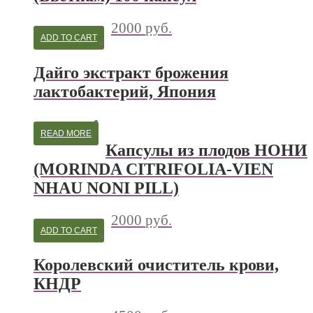
2000
руб.
ADD TO CART
Дайго экстракт брожения
лактобактерий, Япония
READ MORE
Капсулы из плодов НОНИ
(MORINDA CITRIFOLIA-VIEN
NHAU NONI PILL)
2000
руб.
ADD TO CART
Королевский очиститель крови,
КНДР