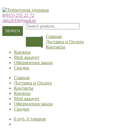
Перейти
Перейти
к
к
8(915) 255 21 72
навигации
содержимому
ritm2019@mail.ru
Search
for:
SEARCH
Главная
Доставка и Оплата
МЕНЮ
Контакты
Корзина
Мой аккаунт
Оформления заказа
Скидки
Главная
Доставка и Оплата
Контакты
Корзина
Мой аккаунт
Оформления заказа
Скидки
0 руб.
0 товаров