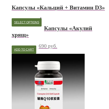
Капсулы «Кальций + Витамин D3»
SELECT OPTIONS
Капсулы «Акулий
хрящ»
690
руб.
ADD TO CART