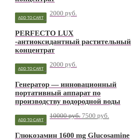
2000
руб.
ADD TO CART
PERFECTO LUX
-антиоксидантный растительный
концентрат
2000
руб.
ADD TO CART
Генератор — инновационный
портативный аппарат по
производству водородной воды
10000
руб.
7500
руб.
ADD TO CART
Глюкозамин 1600 mg Glucosamine