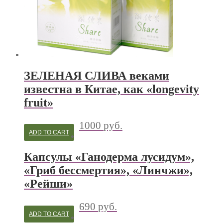
ЗЕЛЕНАЯ СЛИВА веками
известна в Китае, как «longevity
fruit»
1000
руб.
ADD TO CART
Капсулы «Ганодерма лусидум»,
«Гриб бессмертия», «Линчжи»,
«Рейши»
690
руб.
ADD TO CART