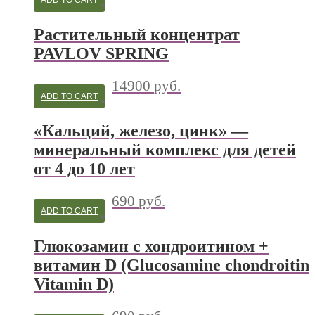
Растительный концентрат
PAVLOV SPRING
14900
руб.
ADD TO CART
«Кальций, железо, цинк» —
минеральный комплекс для детей
от 4 до 10 лет
690
руб.
ADD TO CART
Глюкозамин с хондроитином +
витамин D (Glucosamine chondroitin
Vitamin D)