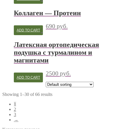
Коллаген — Протеин
690
руб.
ADD TO CART
Латексная ортопедическая
подушка с турмалином и
магнитами
2500
руб.
ADD TO CART
Showing 1–30 of 66 results
1
2
3
→