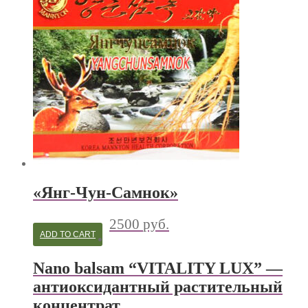
«Янг-Чун-Самнок»
2500
руб.
ADD TO CART
Nano balsam “VITALITY LUX” —
антиоксидантный растительный
концентрат